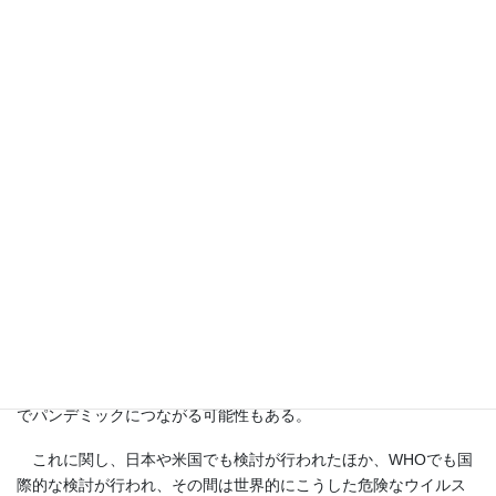
なお忘れてはならないのが、このような鳥インフルエンザに関
する研究は重要ではあるが、一方でリスクを伴うということであ
る。
今からおよそ10年前のことである。東京大学の河岡義裕教授
（米国ウィスコンシン大学マディソン校教授を兼任）のグループ
と、オランダのエラスムス医療センターのフーシェ博士のグルー
プは、それぞれ異なる方法で、H5N1鳥インフルエンザウイルスを
人工的に改変し、哺乳動物のフェレット（やはりイタチ科の小動
物）に感染性を持たせることに成功した。しかしその結果を発表
しようとしたところ、生物兵器への利用の可能性が指摘され、大
きな問題となった。このように、軍事研究にも関係するような研
究をデュアル・ユース研究と言う。また、たとえ積極的に軍事利
用しなくても、それらが盗取されたり事故で漏洩したりすること
でパンデミックにつながる可能性もある。
これに関し、日本や米国でも検討が行われたほか、WHOでも国
際的な検討が行われ、その間は世界的にこうした危険なウイルス