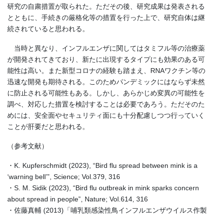
研究の自粛措置が取られた。ただその後、研究成果は発表される
とともに、手続きの厳格化等の措置を行った上で、研究自体は継
続されていると思われる。
当時と異なり、インフルエンザに関してはタミフル等の治療薬
が開発されてきており、新たに出現するタイプにも効果のある可
能性は高い。また新型コロナの経験も踏まえ、RNAワクチン等の
迅速な開発も期待される。このためパンデミックにはならず未然
に防止される可能性もある。しかし、あらかじめ変異の可能性を
調べ、対応した措置を検討することは必要であろう。ただそのた
めには、安全面やセキュリティ面にも十分配慮しつつ行っていく
ことが肝要だと思われる。
（参考文献）
・K. Kupferschmidt (2023), “Bird flu spread between mink is a
‘warning bell’”, Science; Vol.379, 316
・S. M. Sidik (2023), “Bird flu outbreak in mink sparks concern
about spread in people”, Nature; Vol.614, 316
・佐藤真輔 (2013)「哺乳類感染性鳥インフルエンザウイルス作製