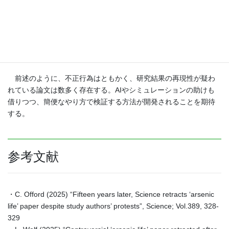
もっとも、STAP細胞の場合は、著者がSTAP細胞作りそのもの
で不正行為を行った可能性もあり、それが論文撤回の原因ともな
った。これに対し、NASAの論文は、多くの研究者が実験に関与し
ており、不正行為の可能性は低く、むしろ実験方法の不備や検証
不足である可能性が高い。
前述のように、不正行為はともかく、研究結果の再現性が疑わ
れている論文は数多く存在する。AIやシミュレーションの助けも
借りつつ、簡便なやり方で検証する方法が開発されることを期待
する。
参考文献
・C. Offord (2025) “Fifteen years later, Science retracts ‘arsenic
life’ paper despite study authors’ protests”, Science; Vol.389, 328-
329