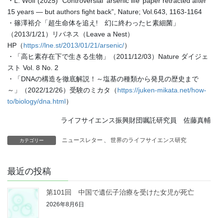
・L. Wolf (2025) “Controversial ‘arsenic life’ paper retracted after
15 years — but authors fight back”, Nature; Vol.643, 1163-1164
・篠澤裕介「超生命体を追え! 幻に終わったヒ素細菌」
（2013/1/21）リバネス（Leave a Nest）
HP（
https://lne.st/2013/01/21/arsenic/
）
・「高ヒ素存在下で生きる生物」（2011/12/03）Nature ダイジェ
スト Vol. 8 No. 2
・「DNAの構造を徹底解説！～塩基の種類から発見の歴史まで
～」（2022/12/26）受験のミカタ（
https://juken-mikata.net/how-
to/biology/dna.html
）
ライフサイエンス振興財団嘱託研究員 佐藤真輔
ニュースレター
、
世界のライフサイエンス研究
カテゴリー
最近の投稿
第101回 中国で遺伝子治療を受けた女児が死亡
2026年8月6日